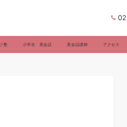
02
ツ塾
小学生 英会話
英会話講師
アクセス